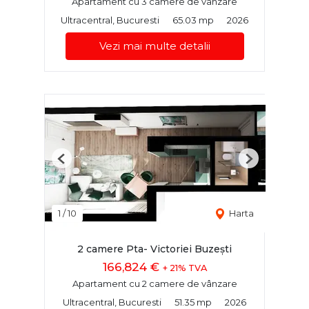
Apartament cu 3 camere de vânzare
Ultracentral, Bucuresti
65.03 mp
2026
Vezi mai multe detalii
Previous
Next
1
/
10
Harta
2 camere Pta- Victoriei Buzești
166,824 €
+ 21% TVA
Apartament cu 2 camere de vânzare
Ultracentral, Bucuresti
51.35 mp
2026