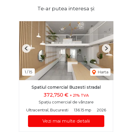
Te-ar putea interesa și:
Previous
Next
1
/
15
Harta
Spatiul comercial Buzesti stradal
372,750 €
+ 21% TVA
Spațiu comercial de vânzare
Ultracentral, Bucuresti
136.15 mp
2026
Vezi mai multe detalii