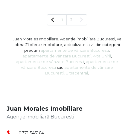
Pagina anterioară
Pagina următoare
1
2
Juan Morales Imobiliare, Agenție imobiliară Bucuresti, va
ofera 21 oferte imobiliare, actualizate la zi, din categorii
precum
apartamente de vânzare Bucuresti
,
apartamente de vânzare Bucuresti, P-ta Unirii
,
apartamente de vânzare Bucuresti
,
apartamente de
vânzare Bucuresti
sau
apartamente de vânzare
Bucuresti, Ultracentral
.
Juan Morales Imobiliare
Agenție imobiliară Bucuresti
0771 543164