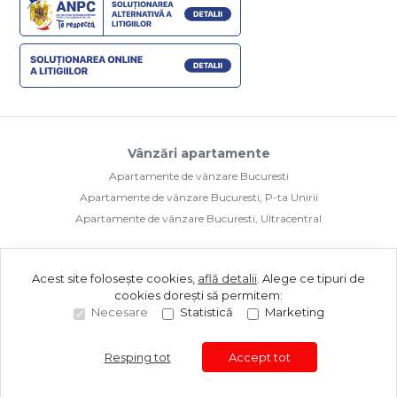
Vânzări apartamente
Apartamente de vânzare Bucuresti
Apartamente de vânzare Bucuresti, P-ta Unirii
Apartamente de vânzare Bucuresti, Ultracentral
Acest site folosește cookies,
află detalii
.
Alege ce tipuri de
cookies dorești să permitem:
Necesare
Statistică
Marketing
©
2026
Upside Real Estate Brokers S.R.L.
Site creat în
Resping tot
Accept tot