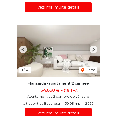
Vezi mai multe detalii
Previous
Next
1
/
14
Harta
Mansarda -apartament 2 camere
164,850 €
+ 21% TVA
Apartament cu 2 camere de vânzare
Ultracentral, Bucuresti
50.09 mp
2026
Vezi mai multe detalii