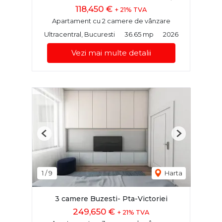
118,450 €
+ 21% TVA
Apartament cu 2 camere de vânzare
Ultracentral, Bucuresti
36.65 mp
2026
Vezi mai multe detalii
Previous
Next
1
/
9
Harta
3 camere Buzesti- Pta-Victoriei
249,650 €
+ 21% TVA