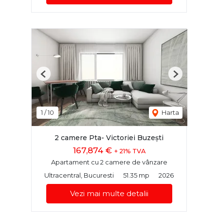
Previous
Next
1
/
10
Harta
2 camere Pta- Victoriei Buzești
167,874 €
+ 21% TVA
Apartament cu 2 camere de vânzare
Ultracentral, Bucuresti
51.35 mp
2026
Vezi mai multe detalii