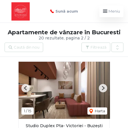
Sună acum
Meniu
Apartamente de vânzare în Bucuresti
20 rezultate, pagina 2 / 2
Caută din nou
Filtrează
Previous
Next
1
/
15
Harta
Studio Duplex Pta- Victoriei - Buzești