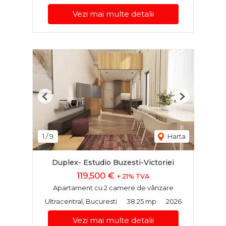
Vezi mai multe detalii
Previous
Next
1
/
9
Harta
Duplex- Estudio Buzesti-Victoriei
119,500 €
+ 21% TVA
Apartament cu 2 camere de vânzare
Ultracentral, Bucuresti
38.25 mp
2026
Vezi mai multe detalii