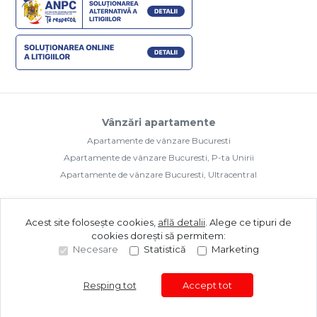
Vânzări apartamente
Apartamente de vânzare Bucuresti
Apartamente de vânzare Bucuresti, P-ta Unirii
Apartamente de vânzare Bucuresti, Ultracentral
Acest site folosește cookies,
află detalii
.
Alege ce tipuri de
cookies dorești să permitem:
Necesare
Statistică
Marketing
©
2026
Upside Real Estate Brokers S.R.L.
Site creat în
Resping tot
Accept tot