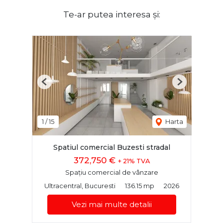
Te-ar putea interesa și:
Previous
Next
1
/
15
Harta
Spatiul comercial Buzesti stradal
372,750 €
+ 21% TVA
Spațiu comercial de vânzare
Ultracentral, Bucuresti
136.15 mp
2026
Vezi mai multe detalii