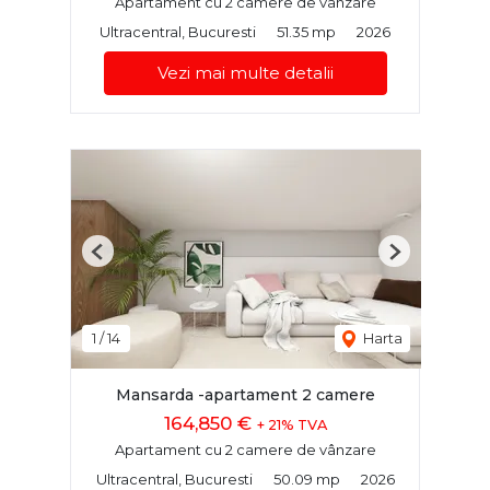
Apartament cu 2 camere de vânzare
Ultracentral, Bucuresti
51.35 mp
2026
Vezi mai multe detalii
Previous
Next
1
/
14
Harta
Mansarda -apartament 2 camere
164,850 €
+ 21% TVA
Apartament cu 2 camere de vânzare
Ultracentral, Bucuresti
50.09 mp
2026