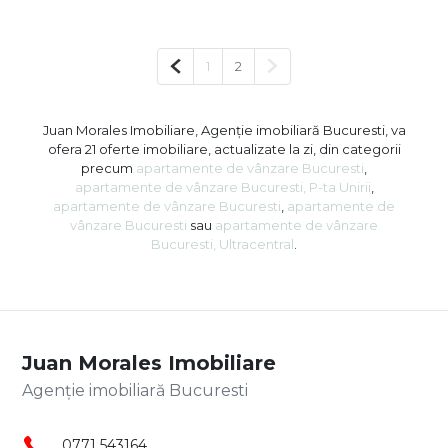
Pagina anterioară
Pagina următoare
1
2
Juan Morales Imobiliare, Agenție imobiliară Bucuresti, va
ofera 21 oferte imobiliare, actualizate la zi, din categorii
precum
apartamente de vânzare Bucuresti
,
apartamente de vânzare Bucuresti, P-ta Unirii
,
apartamente de vânzare Bucuresti
,
apartamente de
vânzare Bucuresti
sau
apartamente de vânzare
Bucuresti, Ultracentral
.
Juan Morales Imobiliare
Agenție imobiliară Bucuresti
0771 543164