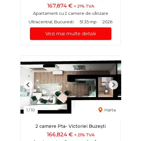
167,874 €
+ 21% TVA
Apartament cu 2 camere de vânzare
Ultracentral, Bucuresti
51.35 mp
2026
Vezi mai multe detalii
Previous
Next
1
/
10
Harta
2 camere Pta- Victoriei Buzești
166,824 €
+ 21% TVA