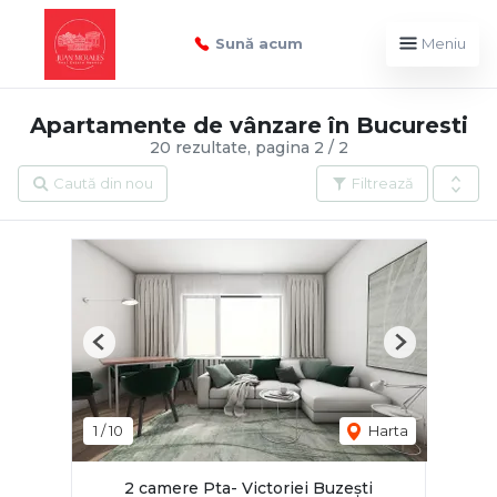
Sună acum
Meniu
Apartamente de vânzare în Bucuresti
20 rezultate, pagina 2 / 2
Caută din nou
Filtrează
Previous
Next
1
/
10
Harta
2 camere Pta- Victoriei Buzești