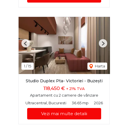
Previous
Next
1
/
15
Harta
Studio Duplex Pta- Victoriei - Buzești
118,450 €
+ 21% TVA
Apartament cu 2 camere de vânzare
Ultracentral, Bucuresti
36.65 mp
2026
Vezi mai multe detalii