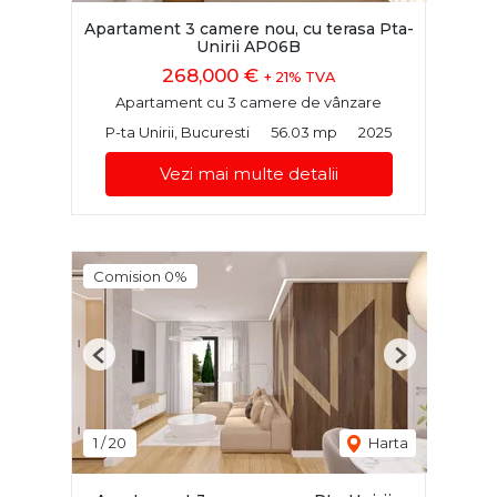
Apartament 3 camere nou, cu terasa Pta-
Unirii AP06B
268,000 €
+ 21% TVA
Apartament cu 3 camere de vânzare
P-ta Unirii, Bucuresti
56.03 mp
2025
Vezi mai multe detalii
Comision 0%
Previous
Next
1
/
20
Harta