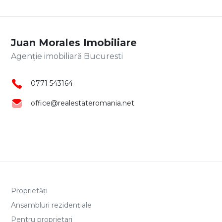
Juan Morales Imobiliare
Agenție imobiliară Bucuresti
0771 543164
office@realestateromania.net
Proprietăți
Ansambluri rezidențiale
Pentru proprietari