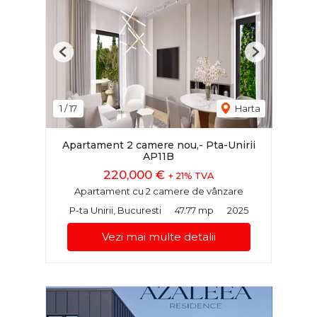
Previous
Next
1
/
17
Harta
Apartament 2 camere nou,- Pta-Unirii
AP11B
220,000 €
+ 21% TVA
Apartament cu 2 camere de vânzare
P-ta Unirii, Bucuresti
47.77 mp
2025
Vezi mai multe detalii