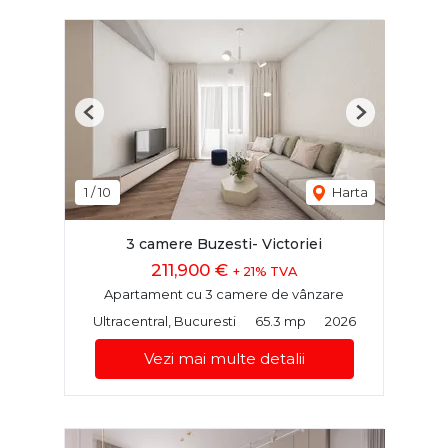
Previous
Next
1
/
10
Harta
3 camere Buzesti- Victoriei
211,900 €
+ 21% TVA
Apartament cu 3 camere de vânzare
Ultracentral, Bucuresti
65.3 mp
2026
Vezi mai multe detalii