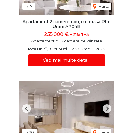
1
/
17
Harta
Apartament 2 camere nou, cu terasa Pta-
Unirii AP04B
255,000 €
+ 21% TVA
Apartament cu 2 camere de vânzare
P-ta Unirii, Bucuresti
45.06 mp
2025
Vezi mai multe detalii
Previous
Next
1
/
20
Harta