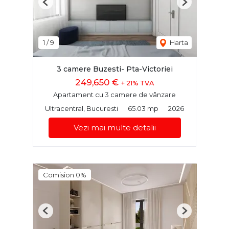
Previous
Next
1
/
9
Harta
3 camere Buzesti- Pta-Victoriei
249,650 €
+ 21% TVA
Apartament cu 3 camere de vânzare
Ultracentral, Bucuresti
65.03 mp
2026
Vezi mai multe detalii
Comision 0%
Previous
Next