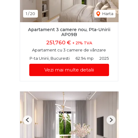
1
/
20
Harta
Apartament 3 camere nou, Pta-Unirii
AP09B
251,760 €
+ 21% TVA
Apartament cu 3 camere de vânzare
P-ta Unirii, Bucuresti
62.94 mp
2025
Vezi mai multe detalii
Previous
Next