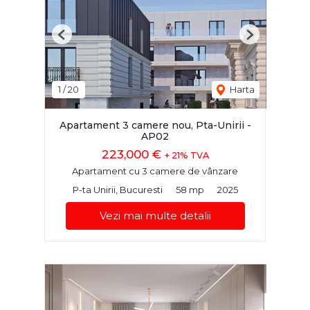
Previous
Next
1
/
20
Harta
Apartament 3 camere nou, Pta-Unirii -
AP02
223,000 €
+ 21% TVA
Apartament cu 3 camere de vânzare
P-ta Unirii, Bucuresti
58 mp
2025
Vezi mai multe detalii