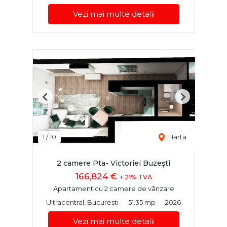
Vezi mai multe detalii
Previous
Next
1
/
10
Harta
2 camere Pta- Victoriei Buzești
166,824 €
+ 21% TVA
Apartament cu 2 camere de vânzare
Ultracentral, Bucuresti
51.35 mp
2026
Vezi mai multe detalii