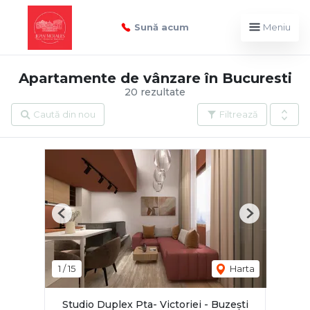
Sună acum
Meniu
Apartamente de vânzare în Bucuresti
20 rezultate
Caută din nou
Filtrează
Previous
Next
1
/
15
Harta
Studio Duplex Pta- Victoriei - Buzești