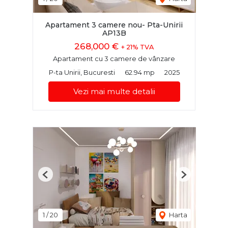
Apartament 3 camere nou- Pta-Unirii
AP13B
268,000 €
+ 21% TVA
Apartament cu 3 camere de vânzare
P-ta Unirii, Bucuresti
62.94 mp
2025
Vezi mai multe detalii
Previous
Next
1
/
20
Harta