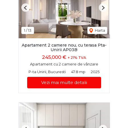
Previous
Next
1
/
13
Harta
Apartament 2 camere nou, cu terasa Pta-
Unirii AP03B
245,000 €
+ 21% TVA
Apartament cu 2 camere de vânzare
P-ta Unirii, Bucuresti
47.8 mp
2025
Vezi mai multe detalii