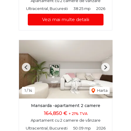
Apartament cu 2 camere de vânzare
Ultracentral, Bucuresti
38.25 mp
2026
Vezi mai multe detalii
Previous
Next
1
/
14
Harta
Mansarda -apartament 2 camere
164,850 €
+ 21% TVA
Apartament cu 2 camere de vânzare
Ultracentral, Bucuresti
50.09 mp
2026