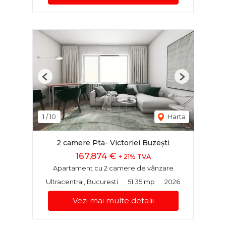
Previous
Next
1
/
10
Harta
2 camere Pta- Victoriei Buzești
167,874 €
+ 21% TVA
Apartament cu 2 camere de vânzare
Ultracentral, Bucuresti
51.35 mp
2026
Vezi mai multe detalii