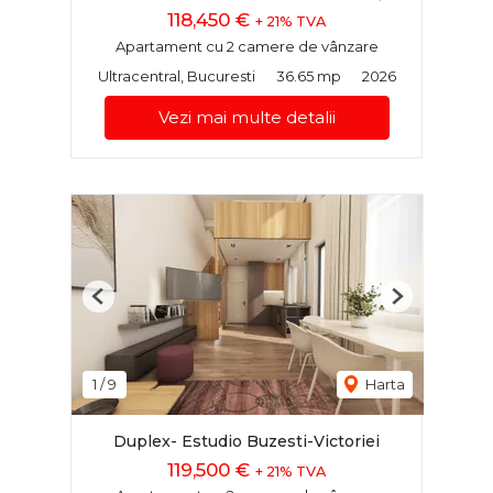
118,450 €
+ 21% TVA
Apartament cu 2 camere de vânzare
Ultracentral, Bucuresti
36.65 mp
2026
Vezi mai multe detalii
Previous
Next
1
/
9
Harta
Duplex- Estudio Buzesti-Victoriei
119,500 €
+ 21% TVA