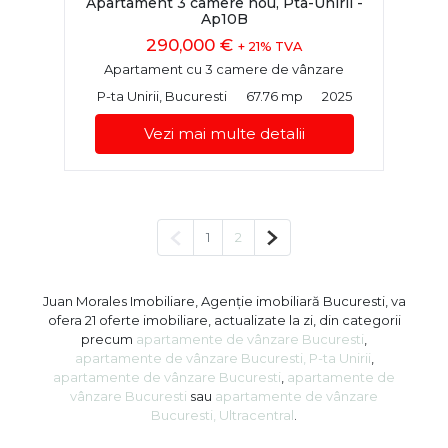
Apartament 3 camere nou, Pta-Unirii -
Ap10B
290,000 €
+ 21% TVA
Apartament cu 3 camere de vânzare
P-ta Unirii, Bucuresti
67.76 mp
2025
Vezi mai multe detalii
Pagina anterioară
Pagina următoare
1
2
Juan Morales Imobiliare, Agenție imobiliară Bucuresti, va
ofera 21 oferte imobiliare, actualizate la zi, din categorii
precum
apartamente de vânzare Bucuresti
,
apartamente de vânzare Bucuresti, P-ta Unirii
,
apartamente de vânzare Bucuresti
,
apartamente de
vânzare Bucuresti
sau
apartamente de vânzare
Bucuresti, Ultracentral
.