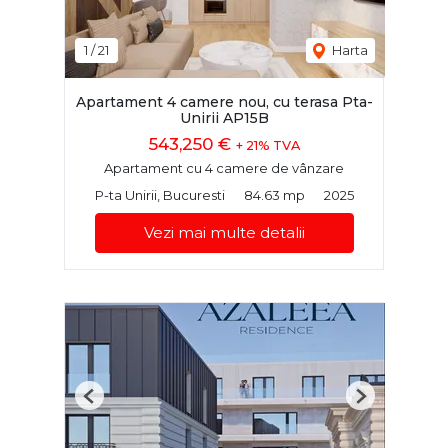
1
/
21
Harta
Apartament 4 camere nou, cu terasa Pta-
Unirii AP15B
543,250 €
+ 21% TVA
Apartament cu 4 camere de vânzare
P-ta Unirii, Bucuresti
84.63 mp
2025
Vezi mai multe detalii
Previous
Next