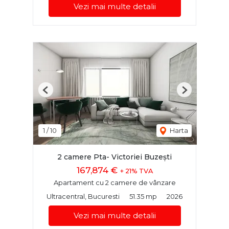
Vezi mai multe detalii
Previous
Next
1
/
10
Harta
2 camere Pta- Victoriei Buzești
167,874 €
+ 21% TVA
Apartament cu 2 camere de vânzare
Ultracentral, Bucuresti
51.35 mp
2026
Vezi mai multe detalii