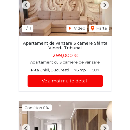
Previous
Next
1
/
11
Video
Harta
Apartament de vanzare 3 camere Sfânta
Vineri- Tribunal
299,000 €
Apartament cu 3 camere de vânzare
P-ta Unirii, Bucuresti
76 mp
1997
Vezi mai multe detalii
Comision 0%