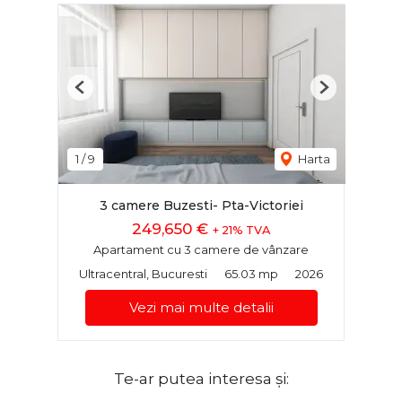
Previous
Next
1
/
9
Harta
3 camere Buzesti- Pta-Victoriei
249,650 €
+ 21% TVA
Apartament cu 3 camere de vânzare
Ultracentral, Bucuresti
65.03 mp
2026
Vezi mai multe detalii
Te-ar putea interesa și: