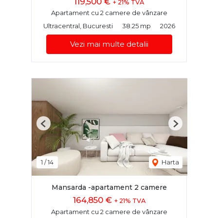
119,500 €
+ 21% TVA
Apartament cu 2 camere de vânzare
Ultracentral, Bucuresti
38.25 mp
2026
Vezi mai multe detalii
Previous
Next
1
/
14
Harta
Mansarda -apartament 2 camere
164,850 €
+ 21% TVA
Apartament cu 2 camere de vânzare