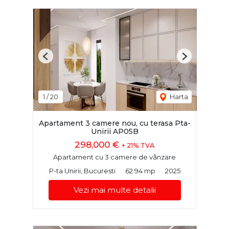
Previous
Next
1
/
20
Harta
Apartament 3 camere nou, cu terasa Pta-
Unirii AP05B
298,000 €
+ 21% TVA
Apartament cu 3 camere de vânzare
P-ta Unirii, Bucuresti
62.94 mp
2025
Vezi mai multe detalii