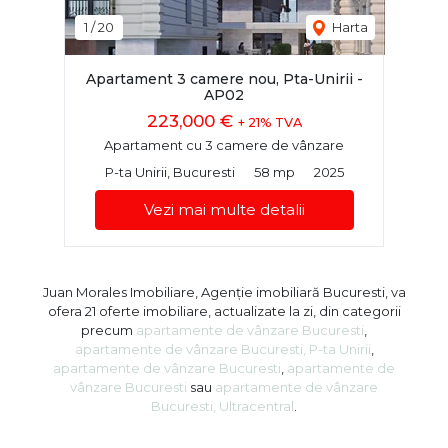
1
/
20
Harta
Apartament 3 camere nou, Pta-Unirii -
AP02
223,000 €
+ 21% TVA
Apartament cu 3 camere de vânzare
P-ta Unirii, Bucuresti
58 mp
2025
Vezi mai multe detalii
Juan Morales Imobiliare, Agenție imobiliară Bucuresti, va
ofera 21 oferte imobiliare, actualizate la zi, din categorii
precum
apartamente de vânzare Bucuresti
,
apartamente de vânzare Bucuresti, P-ta Unirii
,
apartamente de vânzare Bucuresti
,
apartamente de
vânzare Bucuresti
sau
apartamente de vânzare
Bucuresti, Ultracentral
.