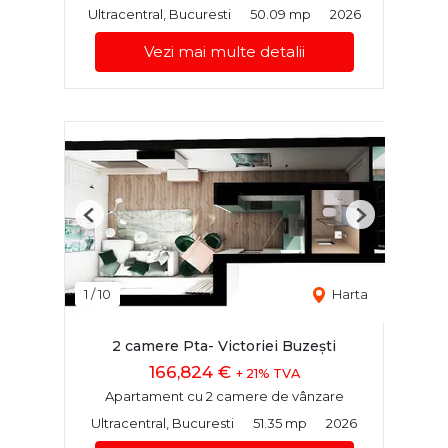
Ultracentral, Bucuresti
50.09 mp
2026
Vezi mai multe detalii
Previous
Next
1
/
10
Harta
2 camere Pta- Victoriei Buzești
166,824 €
+ 21% TVA
Apartament cu 2 camere de vânzare
Ultracentral, Bucuresti
51.35 mp
2026