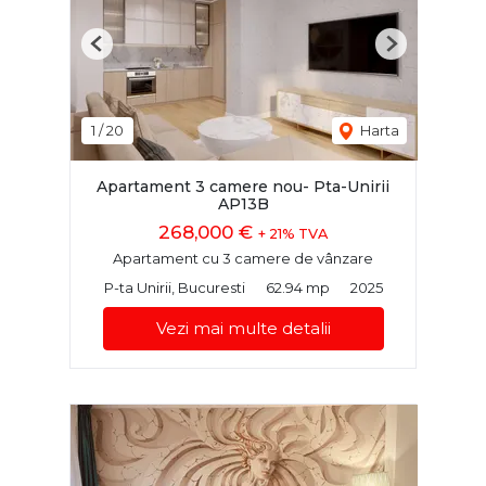
Previous
Next
1
/
20
Harta
Apartament 3 camere nou- Pta-Unirii
AP13B
268,000 €
+ 21% TVA
Apartament cu 3 camere de vânzare
P-ta Unirii, Bucuresti
62.94 mp
2025
Vezi mai multe detalii