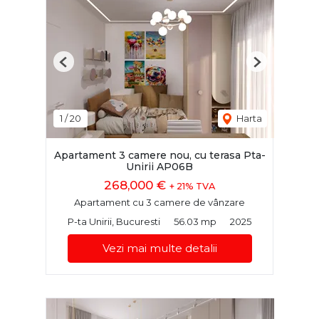
Previous
Next
1
/
20
Harta
Apartament 3 camere nou, cu terasa Pta-
Unirii AP06B
268,000 €
+ 21% TVA
Apartament cu 3 camere de vânzare
P-ta Unirii, Bucuresti
56.03 mp
2025
Vezi mai multe detalii