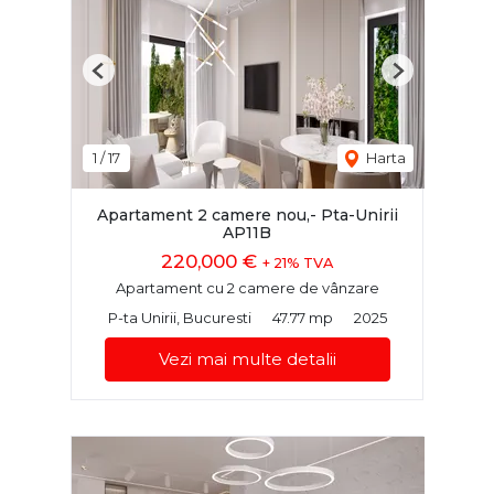
Previous
Next
1
/
17
Harta
Apartament 2 camere nou,- Pta-Unirii
AP11B
220,000 €
+ 21% TVA
Apartament cu 2 camere de vânzare
P-ta Unirii, Bucuresti
47.77 mp
2025
Vezi mai multe detalii