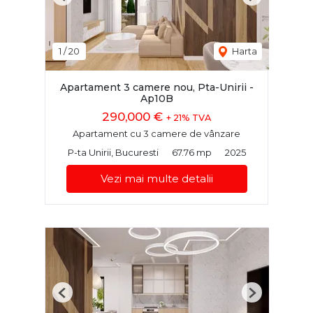
Previous
Next
1
/
20
Harta
Apartament 3 camere nou, Pta-Unirii -
Ap10B
290,000 €
+ 21% TVA
Apartament cu 3 camere de vânzare
P-ta Unirii, Bucuresti
67.76 mp
2025
Vezi mai multe detalii
Previous
Next