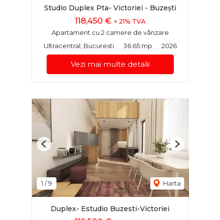
Studio Duplex Pta- Victoriei - Buzești
118,450 €
+ 21% TVA
Apartament cu 2 camere de vânzare
Ultracentral, Bucuresti
36.65 mp
2026
Vezi mai multe detalii
Previous
Next
1
/
9
Harta
Duplex- Estudio Buzesti-Victoriei