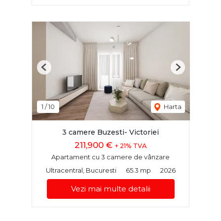
Previous
Next
1
/
10
Harta
3 camere Buzesti- Victoriei
211,900 €
+ 21% TVA
Apartament cu 3 camere de vânzare
Ultracentral, Bucuresti
65.3 mp
2026
Vezi mai multe detalii