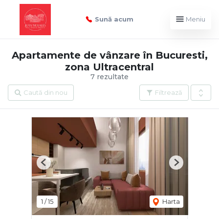
Sună acum
Meniu
Apartamente de vânzare în Bucuresti,
zona Ultracentral
7 rezultate
Caută din nou
Filtrează
Previous
Next
1
/
15
Harta