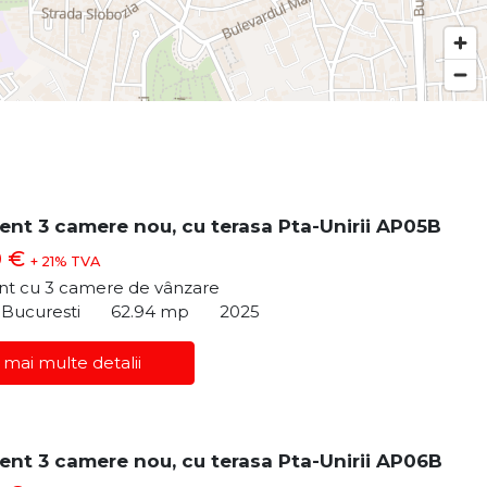
nt 3 camere nou, cu terasa Pta-Unirii AP05B
0 €
+ 21% TVA
t cu 3 camere de vânzare
, Bucuresti
62.94 mp
2025
 mai multe detalii
nt 3 camere nou, cu terasa Pta-Unirii AP06B