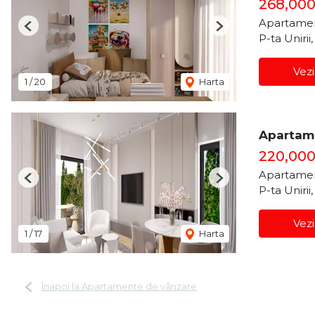
268,00
Apartamen
Previous
Next
P-ta Unirii
Vezi
1
/
20
Harta
Apartame
220,00
Apartamen
Previous
Next
P-ta Unirii
Vezi
1
/
17
Harta
Înapoi la Apartamente de vânzare