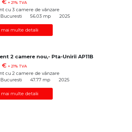
0 €
+ 21% TVA
t cu 3 camere de vânzare
, Bucuresti
56.03 mp
2025
 mai multe detalii
nt 2 camere nou,- Pta-Unirii AP11B
0 €
+ 21% TVA
t cu 2 camere de vânzare
, Bucuresti
47.77 mp
2025
 mai multe detalii