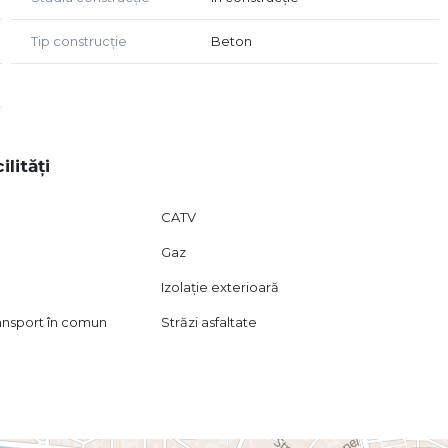
Tip construcție
Beton
ilități
CATV
Gaz
Izolație exterioară
ransport în comun
Străzi asfaltate