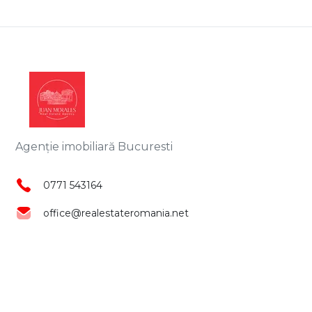
Agenție imobiliară Bucuresti
0771 543164
office@realestateromania.net