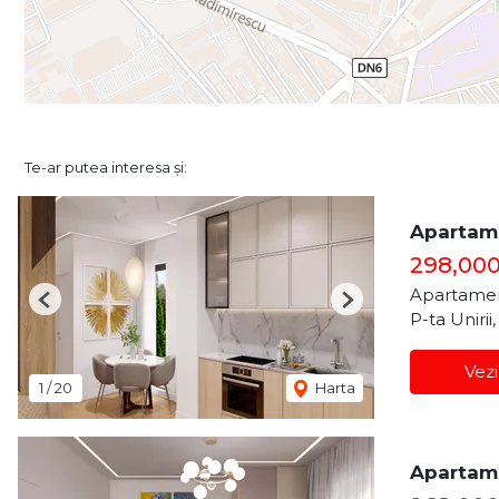
Te-ar putea interesa și:
Apartame
298,00
Apartamen
Previous
Next
P-ta Unirii
Vezi
1
/
20
Harta
Apartame