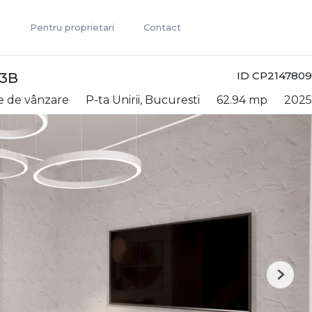
e
Pentru proprietari
Contact
ID CP2147809
13B
e de vânzare
P-ta Unirii, Bucuresti
62.94 mp
2025
Next