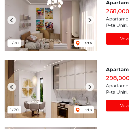
Apartame
268,00
Apartamen
Previous
Next
P-ta Unirii
Vezi
1
/
20
Harta
Apartame
298,00
Apartamen
Previous
Next
P-ta Unirii
Vezi
1
/
20
Harta