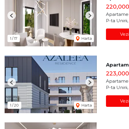
220,00
Apartamen
Previous
Next
P-ta Unirii
Vezi
1
/
17
Harta
Apartame
223,00
Apartamen
Previous
Next
P-ta Unirii
Vezi
1
/
20
Harta