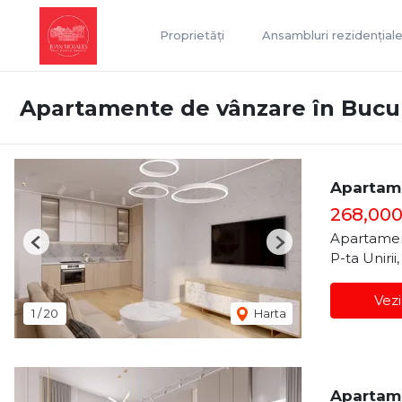
Proprietăți
Ansambluri rezidențial
Apartamente de vânzare în Bucu
Apartame
268,00
Apartamen
Previous
Next
P-ta Unirii
Vezi
1
/
20
Harta
Apartame