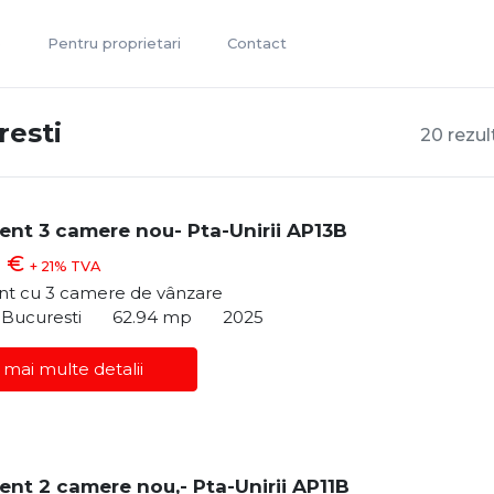
e
Pentru proprietari
Contact
resti
20 rezul
nt 3 camere nou- Pta-Unirii AP13B
0 €
+ 21% TVA
t cu 3 camere de vânzare
, Bucuresti
62.94 mp
2025
 mai multe detalii
nt 2 camere nou,- Pta-Unirii AP11B