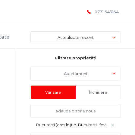
0771 543164
tate
Actualizate recent
Filtrare proprietăți
Apartament
Vânzare
Închiriere
Bucuresti (oraș în jud. Bucuresti Ilfov)