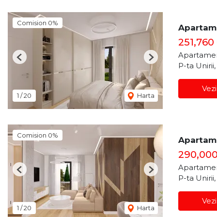
Comision 0%
Apartame
251,760
Apartamen
Previous
Next
P-ta Unirii
Vezi
1
/
20
Harta
Comision 0%
Apartame
290,00
Apartamen
Previous
Next
P-ta Unirii
Vezi
1
/
20
Harta