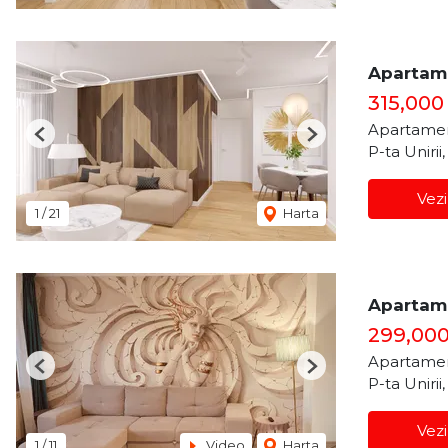
Apartame
315,000
Apartamen
Previous
Next
P-ta Unirii
Vezi
1
/
21
Harta
Apartame
299,00
Apartamen
Previous
Next
P-ta Unirii
Vezi
1
/
11
Video
Harta