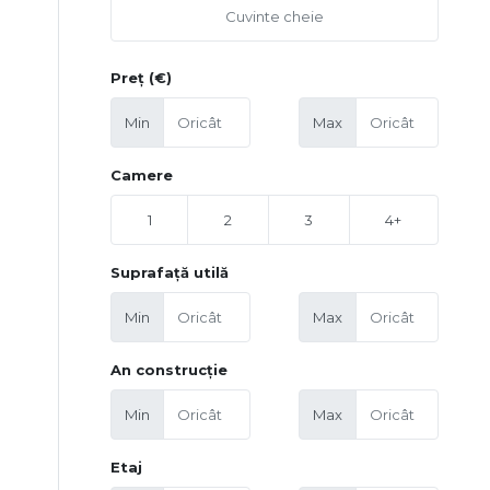
Preț (€)
Min
Max
Camere
1
2
3
4+
Suprafață utilă
Min
Max
An construcție
Min
Max
Etaj