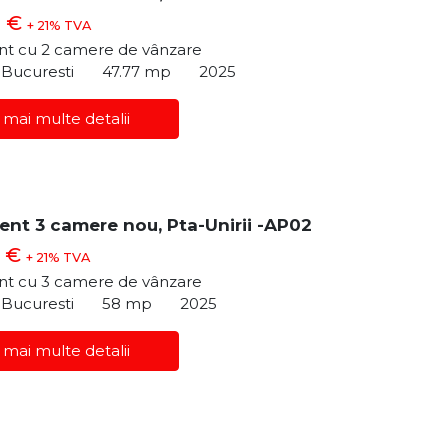
0 €
+ 21% TVA
t cu 2 camere de vânzare
, Bucuresti
47.77 mp
2025
 mai multe detalii
nt 3 camere nou, Pta-Unirii -AP02
0 €
+ 21% TVA
t cu 3 camere de vânzare
, Bucuresti
58 mp
2025
 mai multe detalii