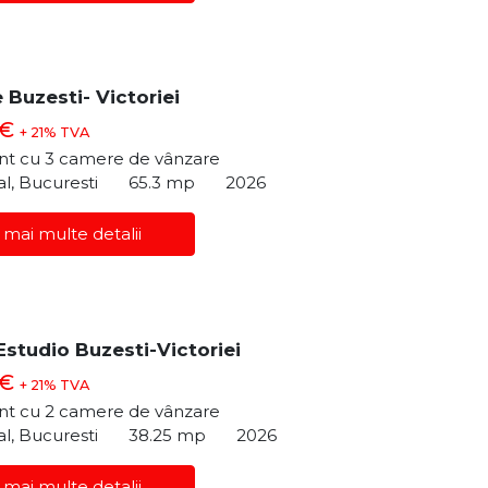
 Buzesti- Victoriei
 €
+ 21% TVA
t cu 3 camere de vânzare
al, Bucuresti
65.3 mp
2026
 mai multe detalii
Estudio Buzesti-Victoriei
 €
+ 21% TVA
t cu 2 camere de vânzare
al, Bucuresti
38.25 mp
2026
 mai multe detalii