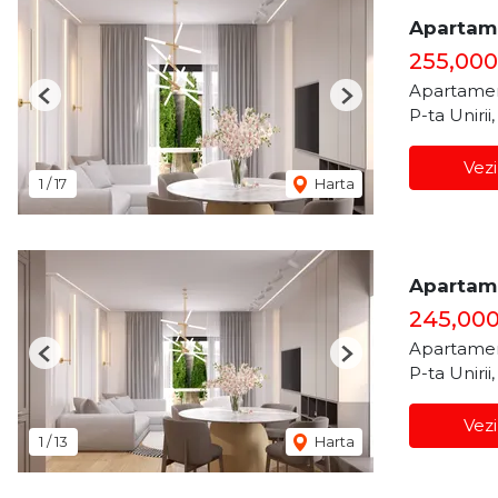
Apartame
255,00
Apartamen
Previous
Next
P-ta Unirii
Vezi
1
/
17
Harta
Apartame
245,00
Apartamen
Previous
Next
P-ta Unirii
Vezi
1
/
13
Harta