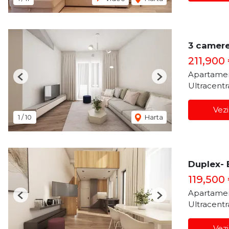
3 camere
211,900
Apartamen
Previous
Next
Ultracentr
Vezi
1
/
10
Harta
Duplex- 
119,500
Apartamen
Previous
Next
Ultracentr
Vezi