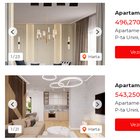
Apartame
496,27
Apartamen
Previous
Next
P-ta Unirii
Vezi
1
/
23
Harta
Apartame
543,25
Apartamen
Previous
Next
P-ta Unirii
Vezi
1
/
21
Harta