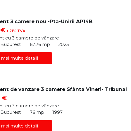
nt 3 camere nou -Pta-Unirii AP14B
 €
+ 21% TVA
t cu 3 camere de vânzare
, Bucuresti
67.76 mp
2025
 mai multe detalii
nt de vanzare 3 camere Sfânta Vineri- Tribunal
0 €
t cu 3 camere de vânzare
, Bucuresti
76 mp
1997
 mai multe detalii