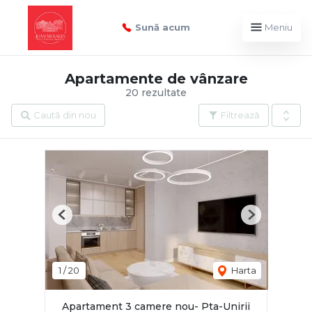
Sună acum
Meniu
Apartamente de vânzare
20 rezultate
Caută din nou
Filtrează
Previous
Next
1
/
20
Harta
Apartament 3 camere nou- Pta-Unirii