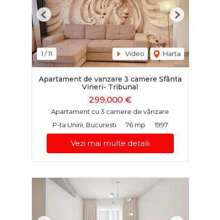
Previous
Next
1
/
11
Video
Harta
Apartament de vanzare 3 camere Sfânta
Vineri- Tribunal
299,000 €
Apartament cu 3 camere de vânzare
P-ta Unirii, Bucuresti
76 mp
1997
Vezi mai multe detalii