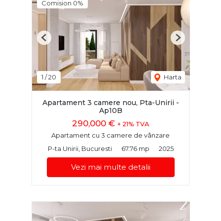
Comision 0%
Previous
Next
1
/
20
Harta
Apartament 3 camere nou, Pta-Unirii -
Ap10B
290,000 €
+ 21% TVA
Apartament cu 3 camere de vânzare
P-ta Unirii, Bucuresti
67.76 mp
2025
Vezi mai multe detalii