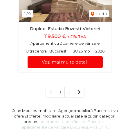
1
/
9
Harta
Duplex- Estudio Buzesti-Victoriei
119,500 €
+ 21% TVA
Apartament cu 2 camere de vânzare
Ultracentral, Bucuresti
38.25 mp
2026
Vezi mai multe detalii
Pagina anterioară
Pagina următoare
1
2
Juan Morales Imobiliare, Agenție imobiliară Bucuresti, va
ofera 21 oferte imobiliare, actualizate la zi, din categorii
precum
apartamente de vânzare Bucuresti
,
apartamente de vânzare Bucuresti, P-ta Unirii
,