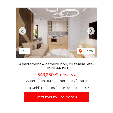
Previous
Next
1
/
21
Harta
Apartament 4 camere nou, cu terasa Pta-
Unirii AP15B
543,250 €
+ 21% TVA
Apartament cu 4 camere de vânzare
P-ta Unirii, Bucuresti
84.63 mp
2025
Vezi mai multe detalii