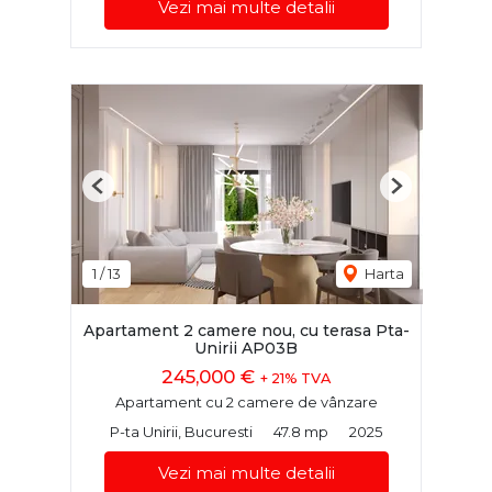
Vezi mai multe detalii
Previous
Next
1
/
13
Harta
Apartament 2 camere nou, cu terasa Pta-
Unirii AP03B
245,000 €
+ 21% TVA
Apartament cu 2 camere de vânzare
P-ta Unirii, Bucuresti
47.8 mp
2025
Vezi mai multe detalii