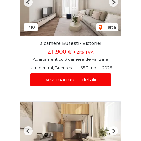
Previous
Next
1
/
10
Harta
3 camere Buzesti- Victoriei
211,900 €
+ 21% TVA
Apartament cu 3 camere de vânzare
Ultracentral, Bucuresti
65.3 mp
2026
Vezi mai multe detalii
Previous
Next