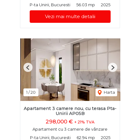
P-ta Unirii, Bucuresti
56.03 mp
2025
Vezi mai multe detalii
Previous
Next
1
/
20
Harta
Apartament 3 camere nou, cu terasa Pta-
Unirii AP05B
298,000 €
+ 21% TVA
Apartament cu 3 camere de vânzare
P-ta Unirii, Bucuresti
62.94 mp
2025