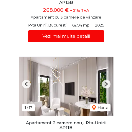
AP13B
268,000 €
+ 21% TVA
Apartament cu 3 camere de vânzare
P-ta Unirii, Bucuresti
62.94 mp
2025
Vezi mai multe detalii
Previous
Next
1
/
17
Harta
Apartament 2 camere nou,- Pta-Unirii
AP11B