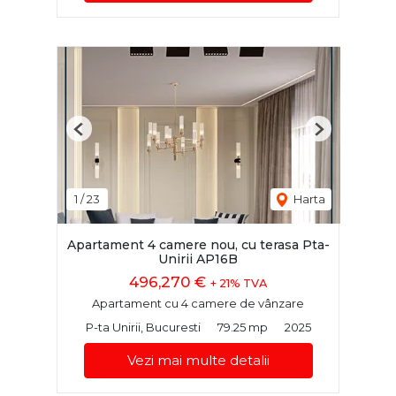
Previous
Next
1
/
23
Harta
Apartament 4 camere nou, cu terasa Pta-
Unirii AP16B
496,270 €
+ 21% TVA
Apartament cu 4 camere de vânzare
P-ta Unirii, Bucuresti
79.25 mp
2025
Vezi mai multe detalii