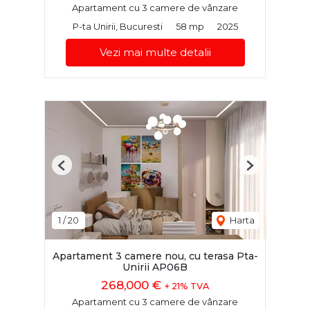
Apartament cu 3 camere de vânzare
P-ta Unirii, Bucuresti
58 mp
2025
Vezi mai multe detalii
Previous
Next
1
/
20
Harta
Apartament 3 camere nou, cu terasa Pta-
Unirii AP06B
268,000 €
+ 21% TVA
Apartament cu 3 camere de vânzare