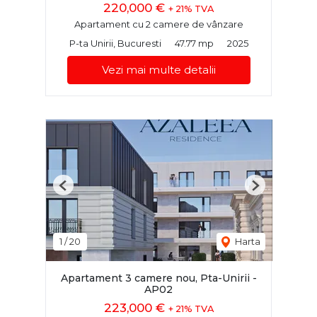
220,000 €
+ 21% TVA
Apartament cu 2 camere de vânzare
P-ta Unirii, Bucuresti
47.77 mp
2025
Vezi mai multe detalii
Previous
Next
1
/
20
Harta
Apartament 3 camere nou, Pta-Unirii -
AP02
223,000 €
+ 21% TVA