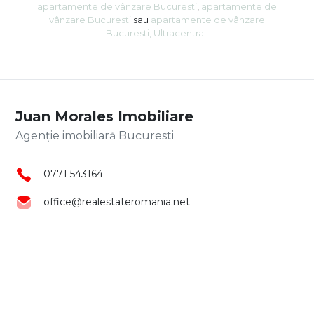
apartamente de vânzare Bucuresti
,
apartamente de
vânzare Bucuresti
sau
apartamente de vânzare
Bucuresti, Ultracentral
.
Juan Morales Imobiliare
Agenție imobiliară Bucuresti
0771 543164
office@realestateromania.net