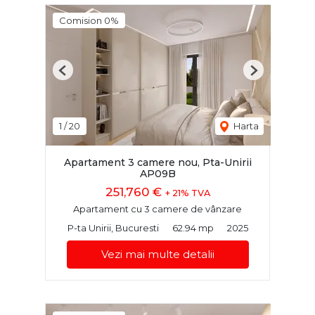
Comision 0%
Previous
Next
1
/
20
Harta
Apartament 3 camere nou, Pta-Unirii
AP09B
251,760 €
+ 21% TVA
Apartament cu 3 camere de vânzare
P-ta Unirii, Bucuresti
62.94 mp
2025
Vezi mai multe detalii