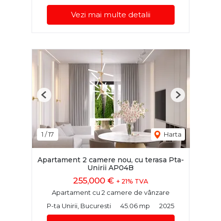
Vezi mai multe detalii
Previous
Next
1
/
17
Harta
Apartament 2 camere nou, cu terasa Pta-
Unirii AP04B
255,000 €
+ 21% TVA
Apartament cu 2 camere de vânzare
P-ta Unirii, Bucuresti
45.06 mp
2025