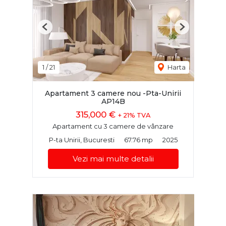
Previous
Next
1
/
21
Harta
Apartament 3 camere nou -Pta-Unirii
AP14B
315,000 €
+ 21% TVA
Apartament cu 3 camere de vânzare
P-ta Unirii, Bucuresti
67.76 mp
2025
Vezi mai multe detalii