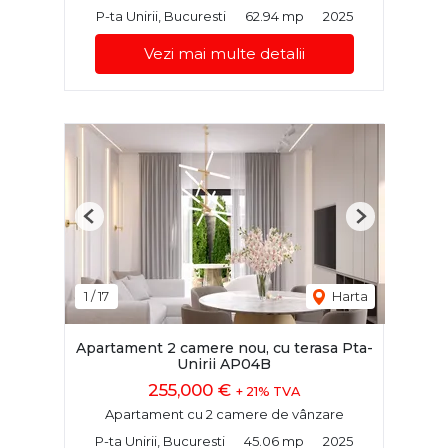
P-ta Unirii, Bucuresti
62.94 mp
2025
Vezi mai multe detalii
Previous
Next
1
/
17
Harta
Apartament 2 camere nou, cu terasa Pta-
Unirii AP04B
255,000 €
+ 21% TVA
Apartament cu 2 camere de vânzare
P-ta Unirii, Bucuresti
45.06 mp
2025