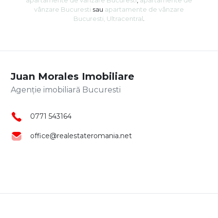
vânzare Bucuresti
sau
apartamente de vânzare
Bucuresti, Ultracentral
.
Juan Morales Imobiliare
Agenție imobiliară Bucuresti
0771 543164
office@realestateromania.net