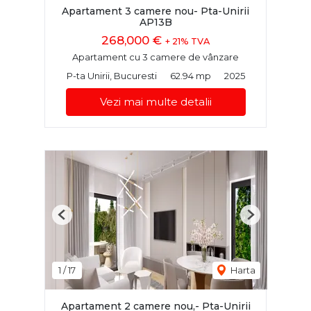
Apartament 3 camere nou- Pta-Unirii
AP13B
268,000 €
+ 21% TVA
Apartament cu 3 camere de vânzare
P-ta Unirii, Bucuresti
62.94 mp
2025
Vezi mai multe detalii
Previous
Next
1
/
17
Harta
Apartament 2 camere nou,- Pta-Unirii