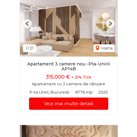
Previous
Next
1
/
21
Harta
Apartament 3 camere nou -Pta-Unirii
AP14B
315,000 €
+ 21% TVA
Apartament cu 3 camere de vânzare
P-ta Unirii, Bucuresti
67.76 mp
2025
Vezi mai multe detalii