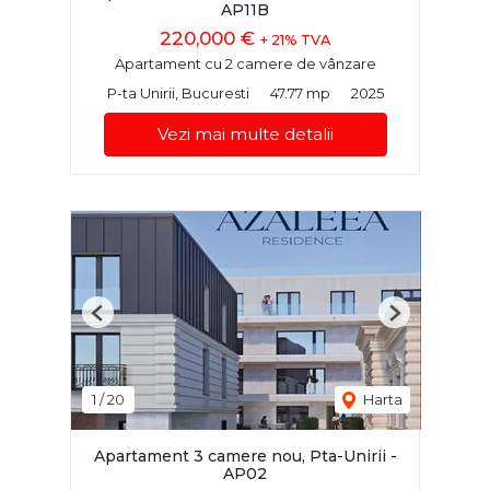
AP11B
220,000 €
+ 21% TVA
Apartament cu 2 camere de vânzare
P-ta Unirii, Bucuresti
47.77 mp
2025
Vezi mai multe detalii
Previous
Next
1
/
20
Harta
Apartament 3 camere nou, Pta-Unirii -
AP02