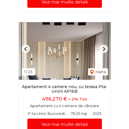
Vezi mai multe detalii
Previous
Next
1
/
23
Harta
Apartament 4 camere nou, cu terasa Pta-
Unirii AP16B
496,270 €
+ 21% TVA
Apartament cu 4 camere de vânzare
P-ta Unirii, Bucuresti
79.25 mp
2025
Vezi mai multe detalii