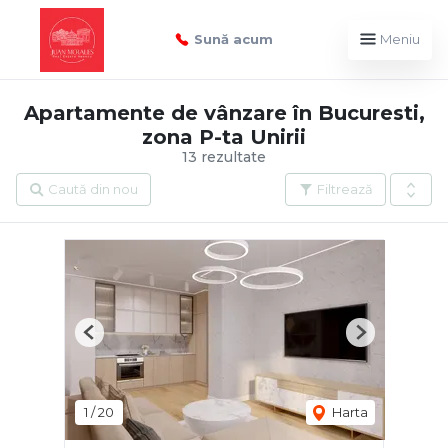
Sună acum
Meniu
Apartamente de vânzare în Bucuresti,
zona P-ta Unirii
13 rezultate
Caută din nou
Filtrează
Previous
Next
1
/
20
Harta