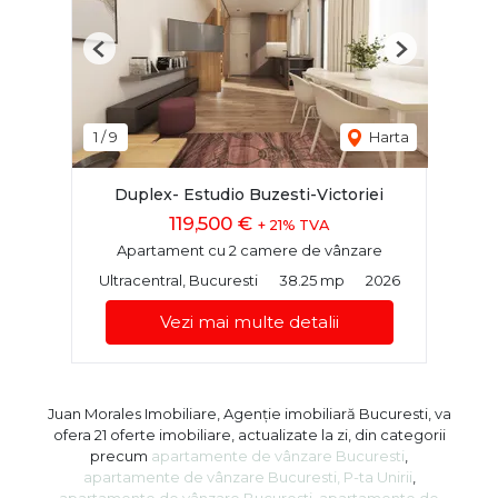
Previous
Next
1
/
9
Harta
Duplex- Estudio Buzesti-Victoriei
119,500 €
+ 21% TVA
Apartament cu 2 camere de vânzare
Ultracentral, Bucuresti
38.25 mp
2026
Vezi mai multe detalii
Juan Morales Imobiliare, Agenție imobiliară Bucuresti, va
ofera 21 oferte imobiliare, actualizate la zi, din categorii
precum
apartamente de vânzare Bucuresti
,
apartamente de vânzare Bucuresti, P-ta Unirii
,
apartamente de vânzare Bucuresti
,
apartamente de