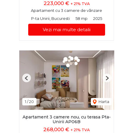
223,000 €
+ 21% TVA
Apartament cu 3 camere de vânzare
P-ta Unirii, Bucuresti
58 mp
2025
Vezi mai multe detalii
Previous
Next
1
/
20
Harta
Apartament 3 camere nou, cu terasa Pta-
Unirii AP06B
268,000 €
+ 21% TVA