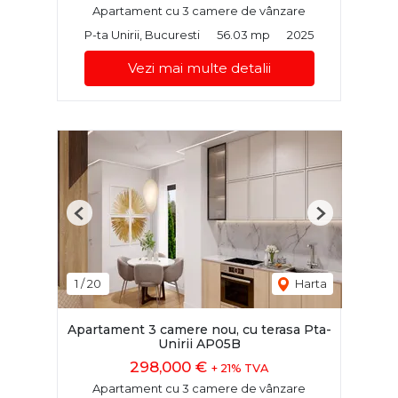
Apartament cu 3 camere de vânzare
P-ta Unirii, Bucuresti
56.03 mp
2025
Vezi mai multe detalii
Previous
Next
1
/
20
Harta
Apartament 3 camere nou, cu terasa Pta-
Unirii AP05B
298,000 €
+ 21% TVA
Apartament cu 3 camere de vânzare