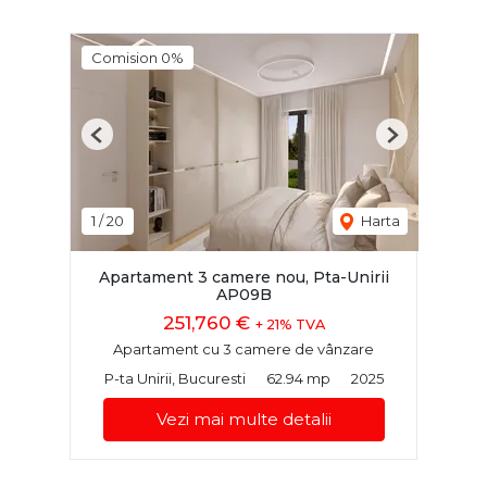
Comision 0%
Previous
Next
1
/
20
Harta
Apartament 3 camere nou, Pta-Unirii
AP09B
251,760 €
+ 21% TVA
Apartament cu 3 camere de vânzare
P-ta Unirii, Bucuresti
62.94 mp
2025
Vezi mai multe detalii