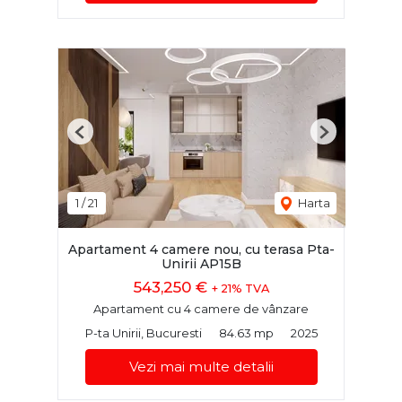
Previous
Next
1
/
21
Harta
Apartament 4 camere nou, cu terasa Pta-
Unirii AP15B
543,250 €
+ 21% TVA
Apartament cu 4 camere de vânzare
P-ta Unirii, Bucuresti
84.63 mp
2025
Vezi mai multe detalii