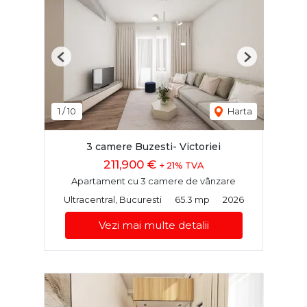
Previous
Next
1
/
10
Harta
3 camere Buzesti- Victoriei
211,900 €
+ 21% TVA
Apartament cu 3 camere de vânzare
Ultracentral, Bucuresti
65.3 mp
2026
Vezi mai multe detalii