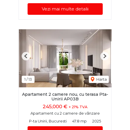
Vezi mai multe detalii
Previous
Next
1
/
13
Harta
Apartament 2 camere nou, cu terasa Pta-
Unirii AP03B
245,000 €
+ 21% TVA
Apartament cu 2 camere de vânzare
P-ta Unirii, Bucuresti
47.8 mp
2025