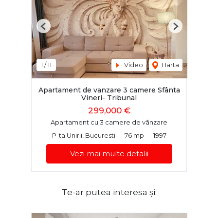
Previous
Next
1
/
11
Video
Harta
Apartament de vanzare 3 camere Sfânta
Vineri- Tribunal
299,000 €
Apartament cu 3 camere de vânzare
P-ta Unirii, Bucuresti
76 mp
1997
Vezi mai multe detalii
Te-ar putea interesa și: