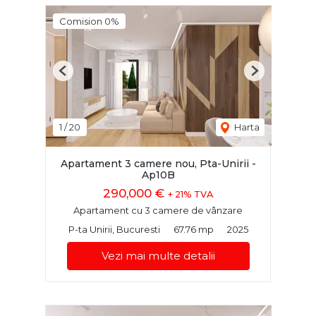
Comision 0%
Previous
Next
1
/
20
Harta
Apartament 3 camere nou, Pta-Unirii -
Ap10B
290,000 €
+ 21% TVA
Apartament cu 3 camere de vânzare
P-ta Unirii, Bucuresti
67.76 mp
2025
Vezi mai multe detalii